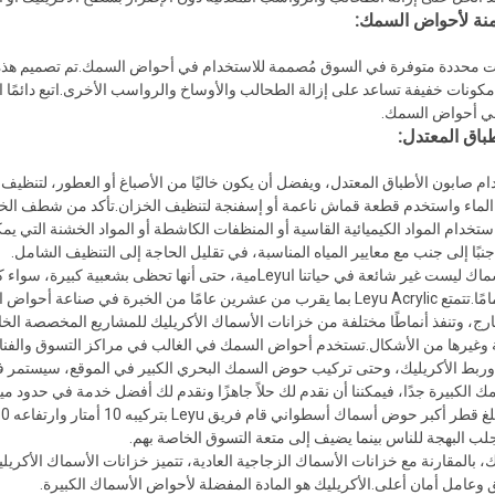
نة لأحواض السمك:
 محددة متوفرة في السوق مُصممة للاستخدام في أحواض السمك.تم تصميم هذه الم
كونات خفيفة تساعد على إزالة الطحالب والأوساخ والرواسب الأخرى.اتبع دائمًا 
في أحواض السمك.
باق المعتدل:
م صابون الأطباق المعتدل، ويفضل أن يكون خاليًا من الأصباغ أو العطور، لتنظي
الماء واستخدم قطعة قماش ناعمة أو إسفنجة لتنظيف الخزان.تأكد من شطف الخزان ج
ستخدام المواد الكيميائية القاسية أو المنظفات الكاشطة أو المواد الخشنة التي
نبًا إلى جنب مع معايير المياه المناسبة، في تقليل الحاجة إلى التنظيف الشامل.
احتياجاتك تمامًا.تتمتع Leyu Acrylic بما يقرب من عشرين عامًا من الخب
ارج، وتنفذ أنماطًا مختلفة من خزانات الأسماك الأكريليك للمشاريع المخصصة الخ
 وغيرها من الأشكال.تستخدم أحواض السمك في الغالب في مراكز التسوق والفنادق
ع وربط الأكريليك، وحتى تركيب حوض السمك البحري الكبير في الموقع، سيستمر ف
الكبيرة جدًا، فيمكننا أن نقدم لك حلاً جاهزًا ونقدم لك أفضل خدمة في حدود ميز
يجلب البهجة للناس بينما يضيف إلى متعة التسوق الخاصة بهم.
، بالمقارنة مع خزانات الأسماك الزجاجية العادية، تتميز خزانات الأسماك الأكريل
وعامل أمان أعلى.الأكريليك هو المادة المفضلة لأحواض الأسماك الكبيرة.