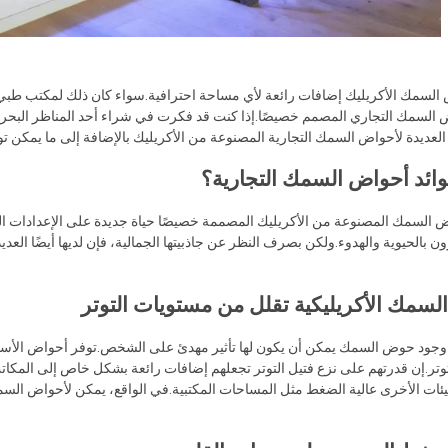
السمك الأكريليك إضافات رائعة لأي مساحة احترافية.سواء كان ذلك لمكتب طبي 
 السمك التجاري المصمم خصيصًا.إذا كنت قد فكرت في شراء أحد المناظر البحر
د العديدة لأحواض السمك التجارية المصنوعة من الأكريليك بالإضافة إلى ما يمكن توق
وائد أحواض السمك التجارية؟
السمك المصنوعة من الأكريليك المصممة خصيصًا حياة جديدة على الإعدادات المهنية
 بالحيوية والهدوء.ولكن بصرف النظر عن جاذبيتها الجمالية، فإن لديها أيضًا العدي
سمك الأكريليكية تقلل من مستويات التوتر
جود حوض السمك يمكن أن يكون لها تأثير مهدئ على الشخص.توفر أحواض الأسماك
وتر.إن قدرتهم على نزع فتيل التوتر تجعلهم إضافات رائعة بشكل خاص إلى المكاتب
بيئات الأخرى عالية الضغط مثل المساحات المكتبية.في الواقع، يمكن لأحواض الس