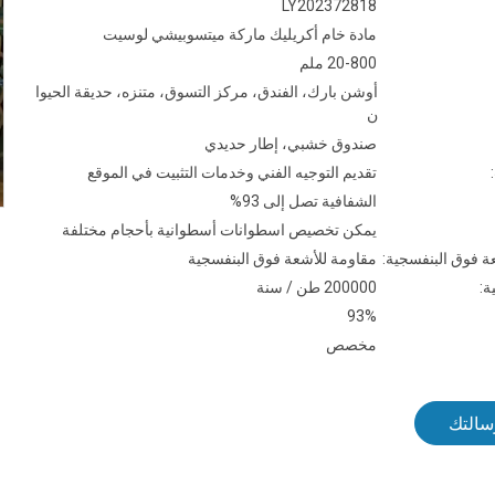
LY202372818
مادة خام أكريليك ماركة ميتسوبيشي لوسيت
20-800 ملم
أوشن بارك، الفندق، مركز التسوق، متنزه، حديقة الحيوا
ن
صندوق خشبي، إطار حديدي
تقديم التوجيه الفني وخدمات التثبيت في الموقع
الشفافية تصل إلى 93%
يمكن تخصيص اسطوانات أسطوانية بأحجام مختلفة
ة فوق البنفسجية:
مقاومة للأشعة فوق البنفسجية
ة:
200000 طن / سنة
93%
مخصص
سالتك