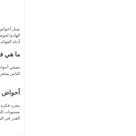
تمثل أحواض 
الهادئ لحوض
أدناه الفوائ
ما هي ف
تضفي أحواض 
الناس يشعرون
أحواض ال
مجرد فكرة و
مستويات الت
القدر في ال