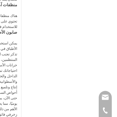
منظفات آم
هناك منظفات
تحتوي على م
للاستخدام 
صابون الأط
يمكن استخدا
الأطباق في 
تذكر تجنب ا
المنتظمين، ج
الداخل والخ
والأسطوانية
إنتاج وتلمي
أحواض السمك 
leyu02@leyuacryl
يوميًا، مما 
الأهم من ذلك
leyu@acrylicglas
+86-1358443953
زخرفي فائق 