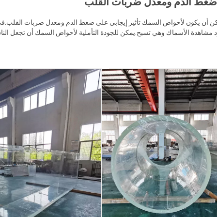
غط الدم ومعدل ضربات القلب
كن أن يكون لأحواض السمك تأثير إيجابي على ضغط الدم ومعدل ضربات القلب.في
 مشاهدة الأسماك وهي تسبح.يمكن للجودة التأملية لأحواض السمك أن تجعل الناس