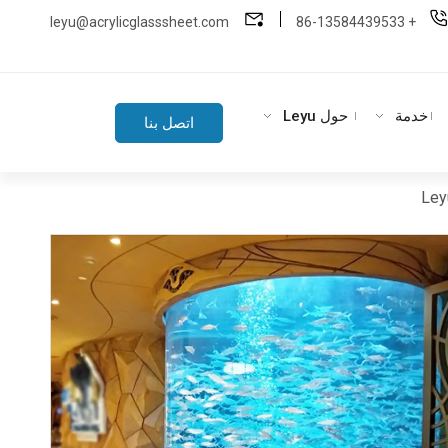
leyu@acrylicglasssheet.com
86-13584439533
+
خدمة
حول Leyu
اتصل بنا