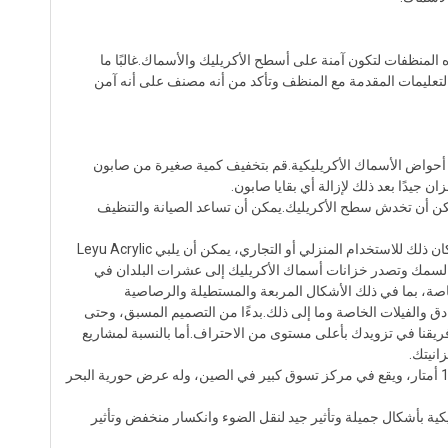
نظفات لتكون آمنة على أسطح الأكريليك والأسماك.غالبًا ما
التعليمات المقدمة مع المنظف وتأكد من أنه مصنف على أنه آمن
ف أحواض الأسماك الأكريليكية.قم بتخفيف كمية صغيرة من صابون
يدًا بعد ذلك لإزالة أي بقايا صابون.
 يمكن أن تخدش سطح الأكريليك.يمكن أن تساعد الصيانة والتنظيف
خزانات الأسماك ليست غير شائعة في حياتنا اLeyuمية، حتى أنها تحظى بشعبية كبيرة، سواء كان ذلك للاستخدام المنزلي أو التجاري، يمكن أن يلبي Leyu Acrylic
رة في صناعة أحواض السمك وتصدر خزانات أسماك الأكريليك إلى عشرات البلدان في
اصة، بما في ذلك الأشكال المربعة والمستطيلة والرصاصية
 والفيلات الخاصة وما إلى ذلك.بدءًا من التصميم المسبق، وحتى
ريقنا في تزويدك بأعلى مستوى من الاحتراف.أما بالنسبة لمشاريع
انيتك.
حتى الآن، يبلغ قطر أكبر حوض أسماك أسطواني قام فريق Leyu بتركيبه 10 أمتار وارتفاعه 10 أمتار، ويقع في مركز تسوق كبير في الصين، وله عرض حورية البحر
يكية بأشكال جميلة وتأثير جيد لنقل الضوء وانكسار منخفض وتأثير