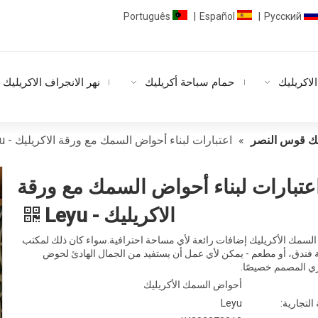
Português
Español
Pусский
|
|
لاكريليك
حمام سباحة أكريليك
نهر الانجراف الاكريليك
ك قوس النصر
»
اعتبارات لبناء أحواض السمك مع ورقة الاكريليك - Leyu
عتبارات لبناء أحواض السمك مع ورقة
الاكريليك - Leyu
لسمك الأكريليك إضافات رائعة لأي مساحة احترافية.سواء كان ذلك لمكتب
 فندق، أو مطعم - يمكن لأي عمل أن يستفيد من الجمال الهادئ لحوض
ي المصمم خصيصًا.
أحواض السمك الأكريليك
 التجارية:
Leyu