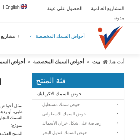
English
|
المشاريع العالمية
الحصول على عينة
مدونة
أحواض السمك المخصصة
مشاريع ا
أنت هنا:
بيت
»
أحواض السمك المخصصة
»
أحواض السم
فئة المنتج
ا
حوض السمك الاكريليك
حوض سمك مستطيل
تمثل أحواض ا
طبي، أو ردهة
حوض السمك الاسطواني
السمك التجار
رصاصة على شكل خزان الأسماك
نموذج:
حوض السمك قنديل البحر
المنتج العلامة