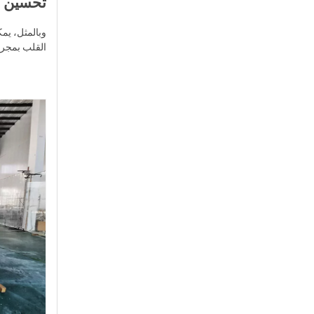
تحسين ض
وبالمثل، يم
القلب بمجرد