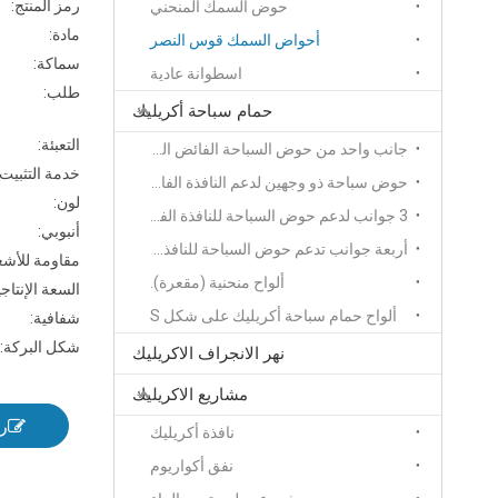
رمز المنتج:
حوض السمك المنحني
مادة:
أحواض السمك قوس النصر
سماكة:
اسطوانة عادية
طلب:
حمام سباحة أكريليك
التعبئة:
جانب واحد من حوض السباحة الفائض الداعم
خدمة التثبيت:
حوض سباحة ذو وجهين لدعم النافذة الفائضة
لون:
3 جوانب لدعم حوض السباحة للنافذة الفائضة
أنبوبي:
أربعة جوانب تدعم حوض السباحة للنافذة الفائضة
مقاومة للأشع
ألواح منحنية (مقعرة).
السعة الإنتاجي
ألواح حمام سباحة أكريليك على شكل S
شفافية:
شكل البركة:
نهر الانجراف الاكريليك
مشاريع الاكريليك
ر
نافذة أكريليك
نفق أكواريوم