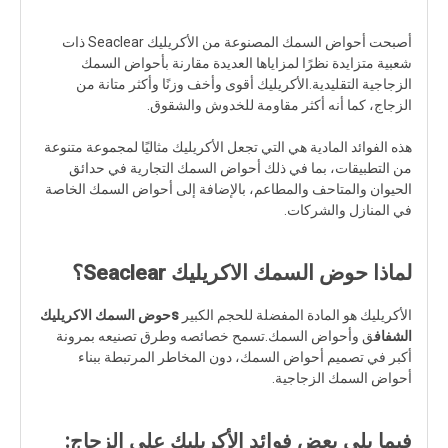
أصبحت أحواض السمك المصنوعة من الأكريليك Seaclear ذات
شعبية متزايدة نظرًا لمزاياها العديدة مقارنة بأحواض السمك
الزجاجية التقليدية.الأكريليك أقوى وأخف وزنًا وأكثر متانة من
الزجاج، كما أنه أكثر مقاومة للخدوش والشقوق.
هذه الفوائد المادية هي التي تجعل الأكريليك مثاليًا لمجموعة متنوعة
من التطبيقات، بما في ذلك أحواض السمك التجارية في حدائق
الحيوان والمتاحف والمطاعم، بالإضافة إلى أحواض السمك الخاصة
في المنازل والشركات.
لماذا حوض السمك الاكريليك Seaclear؟
الأكريليك هو المادة المفضلة للحجم الكبير
s
حوض السمك الاكريليك
الشفاف
ق وأحواض السمك.تسمح خصائصه وطرق تصنيعه بمرونة
أكبر في تصميم أحواض السمك، دون المخاطر المرتبطة ببناء
أحواض السمك الزجاجية.
فيما يلي بعض فوائد الأكريليك على الزجاج: