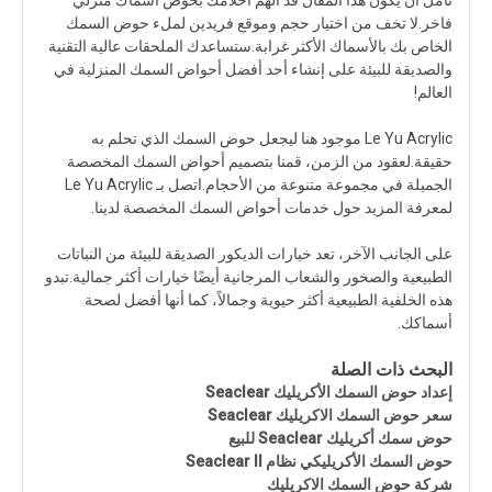
نأمل أن يكون هذا المقال قد ألهم أحلامك بحوض أسماك منزلي
فاخر.لا تخف من اختيار حجم وموقع فريدين لملء حوض السمك
الخاص بك بالأسماك الأكثر غرابة.ستساعدك الملحقات عالية التقنية
والصديقة للبيئة على إنشاء أحد أفضل أحواض السمك المنزلية في
العالم!
Le Yu Acrylic موجود هنا ليجعل حوض السمك الذي تحلم به
حقيقة.لعقود من الزمن، قمنا بتصميم أحواض السمك المخصصة
الجميلة في مجموعة متنوعة من الأحجام.اتصل بـ Le Yu Acrylic
لمعرفة المزيد حول خدمات أحواض السمك المخصصة لدينا.
على الجانب الآخر، تعد خيارات الديكور الصديقة للبيئة من النباتات
الطبيعية والصخور والشعاب المرجانية أيضًا خيارات أكثر جمالية.تبدو
هذه الخلفية الطبيعية أكثر حيوية وجمالاً، كما أنها أفضل لصحة
أسماكك.
البحث ذات الصلة
إعداد حوض السمك الأكريليك Seaclear
سعر حوض السمك الاكريليك Seaclear
حوض سمك أكريليك Seaclear للبيع
حوض السمك الأكريليكي نظام Seaclear II
شركة حوض السمك الاكريليك