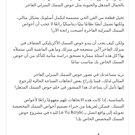
بالجمال المذهل والحيوية مثل حوض السمك المنزلي الفاخر.
تخيل قطعة من الفن الحي مصممة لتكمل أسلوبك بشكل مثالي،
ولكنها تشمل أيضًا نظامًا بيئيًا ديناميكيًا رائعًا.لا عجب أن أحواض
السمك المنزلية الفاخرة أصبحت رائجة الآن!
ولكن كيف يجب أن يبدو حوض السمك الأكريليكي الشفاف في
منزلك الفاخر؟أين ستضعه في منزلك وما هي الماشية التي ستملأه
بها؟كل هذه أسئلة ممتازة تستحق دراسة متأنية للتأكد من أن حوض
السمك الخاص بك مناسب تمامًا.
نريد مساعدتك في تصور حوض السمك المنزلي الفاخر
المثالي.لذلك، قمنا بإدراج بعض اتجاهات الصناعة الحالية للرجوع
إليها.نأمل أن يساعدك هذا المنشور في حلم حوض السمك المذهل!
بالمناسبة، إذا كانت هذه الاتجاهات تلهم مفهومًا رائعًا لأحواض
السمك، فيمكن لفريقنا من خبراء تصميم أحواض السمك المخصصة
تحويله إلى واقع.اتصل بـ Le Yu Acrylic للبدء في مشروع حوض
السمك المخصص الخاص بك!