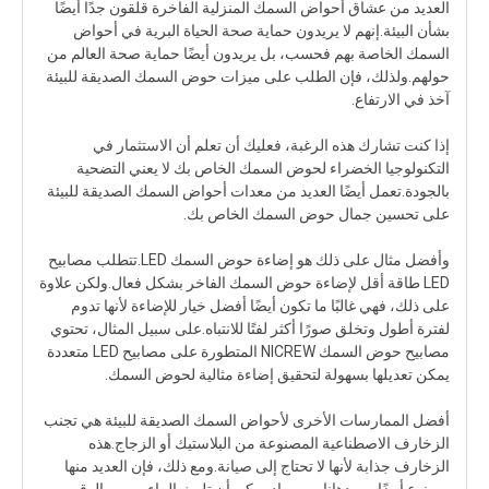
العديد من عشاق أحواض السمك المنزلية الفاخرة قلقون جدًا أيضًا
بشأن البيئة.إنهم لا يريدون حماية صحة الحياة البرية في أحواض
السمك الخاصة بهم فحسب، بل يريدون أيضًا حماية صحة العالم من
حولهم.ولذلك، فإن الطلب على ميزات حوض السمك الصديقة للبيئة
آخذ في الارتفاع.
إذا كنت تشارك هذه الرغبة، فعليك أن تعلم أن الاستثمار في
التكنولوجيا الخضراء لحوض السمك الخاص بك لا يعني التضحية
بالجودة.تعمل أيضًا العديد من معدات أحواض السمك الصديقة للبيئة
على تحسين جمال حوض السمك الخاص بك.
وأفضل مثال على ذلك هو إضاءة حوض السمك LED.تتطلب مصابيح
LED طاقة أقل لإضاءة حوض السمك الفاخر بشكل فعال.ولكن علاوة
على ذلك، فهي غالبًا ما تكون أيضًا أفضل خيار للإضاءة لأنها تدوم
لفترة أطول وتخلق صورًا أكثر لفتًا للانتباه.على سبيل المثال، تحتوي
مصابيح حوض السمك NICREW المتطورة على مصابيح LED متعددة
يمكن تعديلها بسهولة لتحقيق إضاءة مثالية لحوض السمك.
أفضل الممارسات الأخرى لأحواض السمك الصديقة للبيئة هي تجنب
الزخارف الاصطناعية المصنوعة من البلاستيك أو الزجاج.هذه
الزخارف جذابة لأنها لا تحتاج إلى صيانة.ومع ذلك، فإن العديد منها