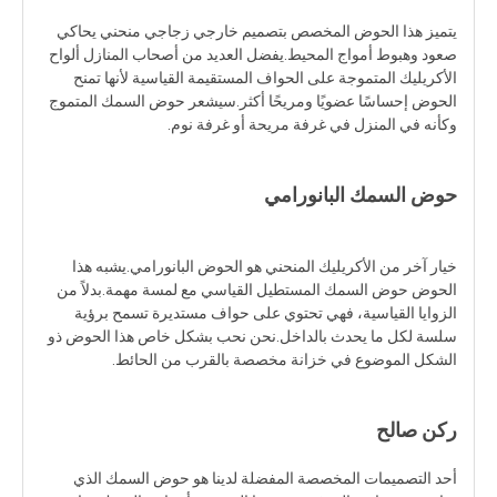
يتميز هذا الحوض المخصص بتصميم خارجي زجاجي منحني يحاكي
صعود وهبوط أمواج المحيط.يفضل العديد من أصحاب المنازل ألواح
الأكريليك المتموجة على الحواف المستقيمة القياسية لأنها تمنح
الحوض إحساسًا عضويًا ومريحًا أكثر.سيشعر حوض السمك المتموج
وكأنه في المنزل في غرفة مريحة أو غرفة نوم.
حوض السمك البانورامي
خيار آخر من الأكريليك المنحني هو الحوض البانورامي.يشبه هذا
الحوض حوض السمك المستطيل القياسي مع لمسة مهمة.بدلاً من
الزوايا القياسية، فهي تحتوي على حواف مستديرة تسمح برؤية
سلسة لكل ما يحدث بالداخل.نحن نحب بشكل خاص هذا الحوض ذو
الشكل الموضوع في خزانة مخصصة بالقرب من الحائط.
ركن صالح
أحد التصميمات المخصصة المفضلة لدينا هو حوض السمك الذي