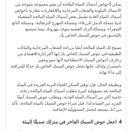
يمكن لأحواض أسماك المياه المالحة أن تضم مجموعة متنوعة من
الأسماك الملونة والشعاب المرجانية واللافقاريات مقارنة بأحواض
أسماك المياه العذبة.تشمل بعض أسماك المياه المالحة المفضلة
لدينا سمكة الدمل الزرقاء، وسمكة المهرج البرتقالية، وسمكة التانغ
الصفراء، وسمكة الزناد الفضية.سوف يبهرونك بينما تستمتع
بالتحديق في حوض السمك الخاص بك.
تسمح لك المياه المالحة أيضًا بزراعة الشعاب المرجانية والنباتات
الطبيعية في حوض السمك الخاص بك.إنها أكثر إثارة للاهتمام من
زخارف أحواض السمك الاصطناعية لأنها تنمو وتتغير
باستمرار.ولذلك، فإنها تجعل حوض السمك الخاص بك جذابًا للمراقبة
إلى ما لا نهاية.
وبطبيعة الحال، فإن توفير السكن للحياة البرية الفريدة في المياه
المالحة يعد مسؤولية كبيرة.تتطلب أسماك المياه المالحة رعاية
خاصة أكثر من أسماك المياه العذبة، ويتطلب حوض السمك أيضًا
المزيد من الصيانة.لذا، قبل شراء حوض السمك بالمياه المالحة، تأكد
من أنك مستعد لتحمل المسؤولية الإضافية.
4. اجعل حوض السمك الفاخر في منزلك صديقًا للبيئة