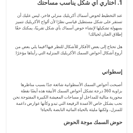
1. اختاري أي شكل يناسب مساحتك
عند التخطيط لحوض أسماك أكريليك منزلي فاخر، ليس عليك أن
تستقر على شكل مستطيل قياسي.نظرًا لأن ألواح الأكريليك تتميز
بسهولة تشكيلها لإنشاء حوض أسماك بأي شكل تقريبًا، يمكنك حقًا
إطلاق العنان لخيالك!
هل تحتاج إلى بعض الأفكار للأشكال للنظر فيها؟فيما يلي بعض من
أروع أشكال أحواض السمك الأكريليك المنزلية التي رأيناها مؤخرًا:
إسطواني
أصبحت أحواض السمك الأسطوانية شائعة جدًا بسبب مناظرها
بزاوية 360 درجة.تشكل أحواض السمك الأنيقة هذه أيضًا نقطة
محورية مثالية للمداخل أو مساحات المعيشة الكبيرة المفتوحة.نحن
نحب بشكل خاص الأعمدة الرفيعة التي تبدو وكأنها عوارض داعمة
للمنزل، ولكنها مليئة بالحياة المائية النابضة بالحياة!
حوض السمك موجة الحوض