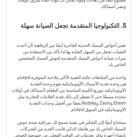
مصنوع أيضًا من دهانات ومواد يمكن أن تلوث الماء بمرور الوقت
وتضر أسماكك.
5. التكنولوجيا المتقدمة تجعل الصيانة سهلة
تعتبر أحواض السمك الحديثة الفاخرة أيضًا من الرفاهية لأن أحدث
التقنيات تجعل من السهل العناية بها.لذا تأكد من الاستفادة من
ميزات صيانة أحواض السمك المتقدمة لحوض السمك المخصص
الخاص بك.
واحدة من الملحقات عالية التقنية الأكثر ملاءمة المتوفرة اLeyuم
هي وحدة تغذية الأسماك الأوتوماتيكية.تقوم وحدة التغذية
الأوتوماتيكية بتوزيع الكمية المناسبة من الطعام لأسماكك في أوقات
محددة مسبقًا حتى لا تضطر إلى ذلك.تقدم العلامات التجارية مثل
Eheim وZacro وNodoky بعضًا من أفضل وحدات التغذية
الأوتوماتيكية في السوق اLeyuم.
ستحتاج أيضًا إلى التفكير في تقنية تسمح لك بمراقبة صحة حوض
السمك الخاص بك من هاتفك الذكي.قامت العديد من الشركات
بإنشاء أجهزة توفر تحديثات في الوقت الفعلي عن حموضة الحوض