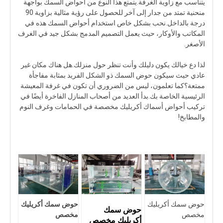
يتناسب مع زاوية الغرفة.يتمتع هذا النوع من أحواض السمك بواجهة
منحنية تمتد من جدار إلى آخر للحصول على رؤية مثالية بزاوية 90
درجة بالداخل.نحب بشكل خاص استخدام أحواض السمك هذه في
المكاتب والأوكار، حيث يعمل التصميم المدمج بشكل جيد في الغرف
الأصغر.
لذا دع خيالك يكون دليلك وأنت تنظر حول منزلك.هل هناك مكان غير
عادي حيث سيكون حوض السمك ذو الشكل الفريد بمثابة مفاجأة
ممتعة؟كما تعلمون، ليس من الضروري أن تكون في غرفة المعيشة
الرئيسية الخاصة بك.بدأ العديد من أصحاب المنازل الفاخرة أيضًا في
تركيب أحواض أسماك أكريليك مخصصة في الحمامات وغرف النوم
والمطابخ!
حوض سمك أكريليك
حوض سمك أكريليك
حوض سمك
مخصص
مخصص
أكريليك مخصص