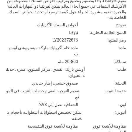
تقوم Leyu Acrylic بتصميم وتصنيع وتركيب أحواض السمك المصنوعة من
الأكريليك الشفاف في جميع أنحاء العالم.يمكن لفريقنا ذو المهارات العالية
والخبرة تقديم مشورة الخبراء حول كيفية توسيع أو تجديد أحواض السمك
الخاصة بك.
نموذج:
أحواض السمك الأكريليك
المنتج العلامة التجارية:
Leyu
رمز المنتج:
LY202372816
مادة:
مادة خام أكريليك ماركة ميتسوبيشي لوسي
ت
سماكة:
20-800 ملم
طلب:
أوشن بارك، الفندق، مركز التسوق، متنزه، حديق
ة الحيوان
التعبئة:
صندوق خشبي، إطار حديدي
خدمة التثبيت:
تقديم التوجيه الفني وخدمات التثبيت في المو
قع
لون:
الشفافية تصل إلى 93%
أنبوبي:
يمكن تخصيص اسطوانات أسطوانية بأحجام م
ختلفة
مقاومة للأشعة فوق
مقاومة للأشعة فوق البنفسجية