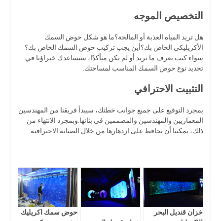
التخصيص الموجه
هل تريد المياه العذبة أو المالحة؟ما هو شكل حوض السمك
الأكريليكي الخاص بك؟أين يجب تركيب حوض السمك الخاص بك؟
سواء كنت تعرف ما تريد أو لم تكن متأكدًا، سيساعدك خبراؤنا في
تحديد نوع حوض السمك المناسب لمساحتك.
التثبيت الاحترافي
بمجرد التوقيع على جميع جوانب خطتك، سيبدأ فريقنا من المهندسين
المعماريين والمهندسين والمصممين في بنائها.وبمجرد الانتهاء من
ذلك، يمكننا أن نحافظ على ازدهارها من خلال الصيانة الاحترافية.
خزان قنديل البحر
حوض سمك اكريليك