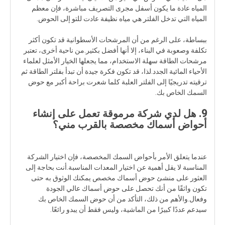
المياه عادة ما يكون أسفل مجرى التصريف مباشرة، فإن معظم
المياه التي تدخل الفلتر هي مياه نظيفة عادت للتو إلى الحوض.
ببساطة، على الرغم من أن المرشحات الأسطوانية قد تكون أكثر
تكلفة وصعوبة في البناء، إلا أنها أفضل بكثير.من ناحية أخرى، تعتبر
مرشحات الطاقة سهلة الاستخدام، مما يجعلها الخيار الأمثل لعلماء
الأحياء المائية الجدد.لذا، قد تكون فكرة جيدة أن تبدأ بفلتر الطاقة ثم
ترقيته تدريجيًا إلى الفلتر العلبة كلما شعرت براحة أكبر مع حوض
السمك الخاص بك.
9. هل لدي شركة مرموقة تعمل على إنشاء
أحواض أسماك مخصصة بالقرب مني؟
عندما يتعلق الأمر بأحواض السمك المخصصة، فإن اختيار الشركة
المناسبة لا يقل أهمية عن اختيار المعدات المناسبة.أنت بحاجة إلى
العثور على منشئ حوض أسماك مخصص يمكنك الوثوق به حتى
تكون واثقًا من أنك تحصل على حوض أسماك عالي الجودة
وفعال.والأهم من ذلك، التأكد من أن حوض السمك الخاص بك
سيدعم عددًا كبيرًا من الماشية، وليس فقط أن يبدو رائعًا.