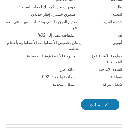
طلب:
حوض سمك أكريليك لحمام السباحة
التعبئة:
صندوق خشبي، إطار حديدي
خدمة التثبيت:
تقديم التوجيه الفني وخدمات التثبيت في المو
قع
لون:
الشفافية تصل إلى 92%
أنبوبي:
يمكن تخصيص الأسطوانات الأسطوانية بأحجام
مختلفة
مقاومة للأشعة فوق
مقاومة للأشعة فوق البنفسجية
البنفسجية:
السعة الإنتاجية:
5000 طن
شفافية:
شفافية واضحة، 92%
شكل البركة:
أشكال متعددة
رسالتك