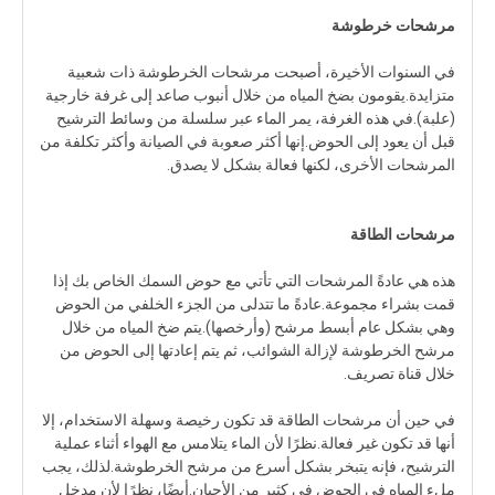
مرشحات خرطوشة
في السنوات الأخيرة، أصبحت مرشحات الخرطوشة ذات شعبية
متزايدة.يقومون بضخ المياه من خلال أنبوب صاعد إلى غرفة خارجية
(علبة).في هذه الغرفة، يمر الماء عبر سلسلة من وسائط الترشيح
قبل أن يعود إلى الحوض.إنها أكثر صعوبة في الصيانة وأكثر تكلفة من
المرشحات الأخرى، لكنها فعالة بشكل لا يصدق.
مرشحات الطاقة
هذه هي عادةً المرشحات التي تأتي مع حوض السمك الخاص بك إذا
قمت بشراء مجموعة.عادةً ما تتدلى من الجزء الخلفي من الحوض
وهي بشكل عام أبسط مرشح (وأرخصها).يتم ضخ المياه من خلال
مرشح الخرطوشة لإزالة الشوائب، ثم يتم إعادتها إلى الحوض من
خلال قناة تصريف.
في حين أن مرشحات الطاقة قد تكون رخيصة وسهلة الاستخدام، إلا
أنها قد تكون غير فعالة.نظرًا لأن الماء يتلامس مع الهواء أثناء عملية
الترشيح، فإنه يتبخر بشكل أسرع من مرشح الخرطوشة.لذلك، يجب
ملء المياه في الحوض في كثير من الأحيان.أيضًا، نظرًا لأن مدخل