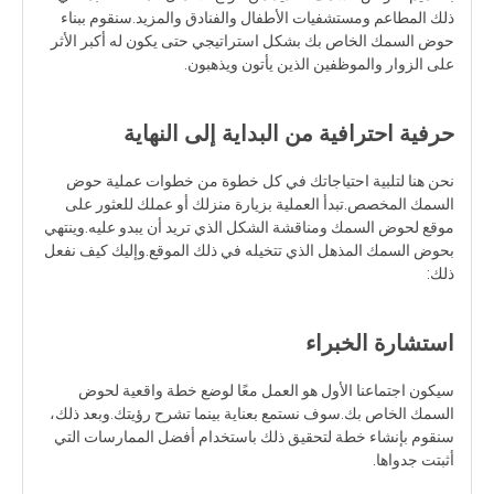
ذلك المطاعم ومستشفيات الأطفال والفنادق والمزيد.سنقوم ببناء
حوض السمك الخاص بك بشكل استراتيجي حتى يكون له أكبر الأثر
على الزوار والموظفين الذين يأتون ويذهبون.
حرفية احترافية من البداية إلى النهاية
نحن هنا لتلبية احتياجاتك في كل خطوة من خطوات عملية حوض
السمك المخصص.تبدأ العملية بزيارة منزلك أو عملك للعثور على
موقع لحوض السمك ومناقشة الشكل الذي تريد أن يبدو عليه.وينتهي
بحوض السمك المذهل الذي تتخيله في ذلك الموقع.وإليك كيف نفعل
ذلك:
استشارة الخبراء
سيكون اجتماعنا الأول هو العمل معًا لوضع خطة واقعية لحوض
السمك الخاص بك.سوف نستمع بعناية بينما تشرح رؤيتك.وبعد ذلك،
سنقوم بإنشاء خطة لتحقيق ذلك باستخدام أفضل الممارسات التي
أثبتت جدواها.