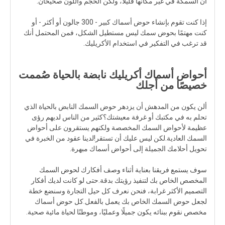
أن السمكة في غير مكانها قليلاً، ولكن الحجم واللون صحيحان.
إذا كنت تقوم بإنشاء حوض أسماك كبير - 300 جالون أو أكثر - أو
كنت مهتمًا بحوض سمك ليس مستطيل الشكل، فمن المحتمل أنك
قد ترغب في التفكير في استخدام الأكريليك.
أحواض أسماك أكريليك نابضة بالحياة صُممت
خصيصًا من أجلك
ألن يكون من المدهش أن يزدهر حوض السمك النابض بالحياة الذي
تحلم به في مكتبك أو غرفة معيشتك؟كثير من الناس لديهم رؤى
عظيمة لأحواض السمك المخصصة ولكنهم يستقرون على أحواض
السمك العادية.لكن ليس عليك أن تستقر!لدينا عقود من الخبرة في
تحويل أحلامك الجميلة إلى أحواض أسماك مبهرة.
سوف يستمع فريقنا بعناية أثناء وصف أفكارك لحوض السمك
المخصص الخاص بك لتنفيذ رؤيتك بدقة.حتى لو كانت لديك أفكار
التصميم الأكثر غرابة، فنحن نعرف كل حيل التجارة وسنضع خطة
لجعل حوض السمك الخاص بك يعمل بالفعل.كل حوض أسماك
مخصص نقوم ببنائه يكون جميلًا وعمليًا، وموطنًا لحياة مائية صحية.