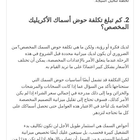
لحظة لتخيل النتيجة.
2. كم تبلغ تكلفة حوض أسماك الأكريليك
المخصص؟
لديك فكرة أو رؤية، ولكن ما هي تكلفة حوض السمك المخصص؟من
الضروري أن يكون لديك ميزانية محددة قبل الشروع في هذه
الرحلة.عندما يتعلق الأمر بالإعدادات المخصصة، يمكن أن تختلف
الأسعار بشكل كبير اعتمادًا على ما تريد القيام به.
لكن التكلفة قد تشمل أيضًا أساسيات حوض السمك التي
ستحتاجها.تأكد من السؤال عما إذا كانت السخانات والمرشحات
والخزائن وما إلى ذلك مدرجة في إجمالي سعر الشراء.إذا لم يكن
الأمر كذلك، فسوف تحتاج إلى تقليل ميزانية التصميم المخصصة
الخاصة بك لتأخذ في الاعتبار هذه العوامل حتى تحصل أسماكك على
كل ما تحتاجه لتزدهر.
أحواض السمك هي استثمار طويل الأجل.لن تكون تكاليف بدء
التشغيل كبيرة فحسب، بل سيتعين عليك أيضًا تخصيص ميزانية
لصيانتها المستمرة.من السهل أن تصاب بالإرهاق إذا لم تكن حذرًا.من