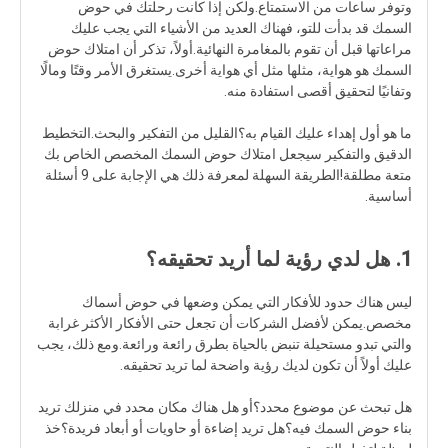
وتوفر ساعات من الاستمتاع.ولكن إذا كانت رحلتك في حوض
السمك قد بدأت للتو، فهناك العديد من الأشياء التي يجب عليك
مراعاتها قبل أن تقوم بالمغامرة النهائية.أولاً، تذكر أن امتلاك حوض
السمك هو هواية، مثلها مثل أي هواية أخرى.يستغرق الأمر وقتًا ومالًا
وتفانيًا لتحقيق أقصى استفادة منه.
ما هو أول إهداء عليك القيام به؟القليل من التفكير والبحث.التخطيط
الدقيق والتفكير سيجعل امتلاك حوض السمك المخصص الخاص بك
متعة مطلقة!الطريقة السهلة لمعرفة ذلك هي الإجابة على 9 أسئلة
أساسية.
1. هل لدي رؤية لما أريد تحقيقه؟
ليس هناك حدود للأفكار التي يمكن وضعها في حوض أسماك
مخصص.يمكن لأفضل الشركات أن تجعل حتى الأفكار الأكثر غرابة
والتي تبدو مستحيلة تنبض بالحياة بطرق رائعة ورائعة.ومع ذلك، يجب
عليك أولاً أن تكون لديك رؤية واضحة لما تريد تحقيقه.
هل تبحث عن موضوع محدد؟أو هل هناك مكان محدد في منزلك تريد
بناء حوض السمك فيه؟هل تريد إضاءة أو حاويات أو أبعاد فريدة؟خذ