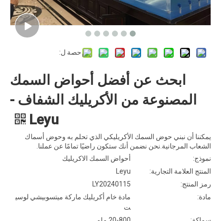
حصة ل:
ابحث عن أفضل أحواض السمك
المصنوعة من الأكريليك الشفاف -
Leyu
يمكننا أن نبني حوض السمك الأكريليكي الذي تحلم به وحوض أسماك
الشعاب المرجانية.نحن نضمن أنك ستكون راضيًا تمامًا عن عملنا.
نموذج:
أحواض السمك الاكريليك
المنتج العلامة التجارية:
Leyu
رمز المنتج:
LY20240115
مادة:
مادة خام أكريليك ماركة ميتسوبيشي لوسي
ت
سماكة:
20-800 ملم