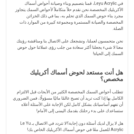
في Leyu Acrylic، قمنا بتصميم وبناء وصيانة أحواض أسماك
الأكريليك المخصصة.نحن نقدم حلاً متكاملاً لأحواض السمك يتجاوز
مجرد بناء حوض السمك الذي تحلم به، بما في ذلك الخزائن
المخصصة والصيانة المستمرة ومجموعة كبيرة من الموارد ذات
الصلة.
نحن متحمسون لعملنا، ونشجعك على الاتصال بنا ومناقشة رؤيتك
معنا.لا شيء يجعلنا أكثر سعادة من جلب رؤى عملائنا حول حوض
السمك إلى الحياة!
هل أنت مستعد لحوض أسماك أكريليك
مخصص؟
تتطلب أحواض السمك المخصصة الكثير من الأبحاث قبل الالتزام
الكامل بها.إذا كنت تريد أن تصبح عالمًا مائيًا مسؤولًا، فمن الضروري
أن تفهم أساسياتك بشكل كامل.لكن الإجابة على الأسئلة أعلاه
ستساعدك على بدء رحلتك بقدمك اليمنى إلى الأمام!
هل لا يزال لديك أسئلة دون إجابة؟لا تتردد في الاتصال بـ Le Yu
Acrylic للعمل معًا في حوض أسماك الأكريليك الخاص بك!