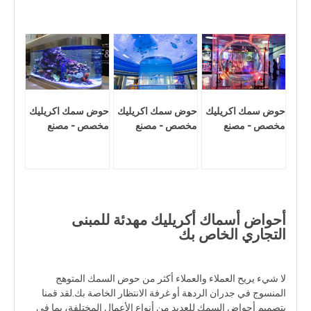
حوض سمك اكريليك
حوض سمك اكريليك
حوض سمك اكريليك
مخصص - مصنع
مخصص - مصنع
مخصص - مصنع
أحواض أسماك أكريليك مهدئة للمبنى
التجاري الخاص بك
لا شيء يريح العملاء والعملاء أكثر من حوض السمك المتوهج
المنسوج في جدران الردهة أو غرفة الانتظار الخاصة بك.لقد قمنا
بتصميم أحواض السمك للعديد من أنواع الأعمال المختلفة، بما في