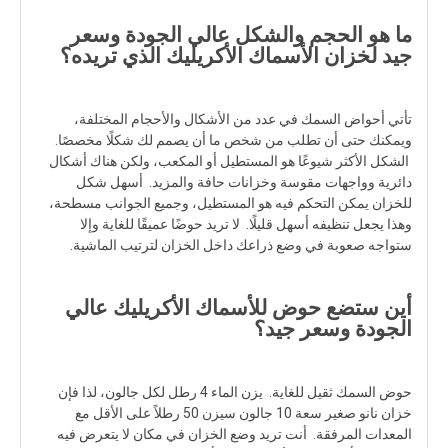
ما هو الحجم والشكل عالي الجودة وسعر
جيد لخزان الأسماك الأكريليك الذي تريده؟
تأتي أحواض السمك في عدد من الأشكال والأحجام المختلفة،
ويمكنك حتى أن تطلب من شخص ما أن يصمم لك شكلًا مخصصًا.
الشكل الأكثر شيوعًا هو المستطيل أو المكعب، ولكن هناك أشكال
دائرية وواجهات مقوسة وخزانات حافة والمزيد. أسهل شكل
للخزان يمكن التحكم فيه هو المستطيل، وجميع الجوانب مسطحة،
وهذا يجعل تنظيفه أسهل قليلًا. لا تريد حوضًا عميقًا للغاية وإلا
ستواجه صعوبة في وضع ذراعك داخل الخزان لترتيب الماشية.
أين ستضع حوض للأسماك الأكريليك عالي
الجودة وسعر جيد؟
حوض السمك ثقيل للغاية. يزن الماء 4 رطل لكل جالون، لذا فإن
خزان نانو صغير سعة 10 جالون سيزن 50 رطلاً على الأقل مع
المعدات المرفقة. أنت تريد وضع الخزان في مكان لا يتعرض فيه