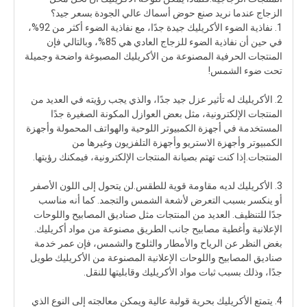
الزجاج عندما نريد صنع حوض أسماك عالي الجودة بسعر جيد؟
1. نفاذية الضوء الأكريليك جيدة جدًا، مع نفاذية الضوء أكثر من 92%،
في حين أن نفاذية الضوء للزجاج العادي هي 85%، وبالتالي فإن
المنتجات الحرفية المصنوعة من الأكريليك المصبوغة واضحة وجميلة
تحت ضوء الشمس!
2. الأكريليك له تأثير عزل جيد جدًا، والذي يجب رؤيته في العديد من
المنتجات الإلكترونية، مثل بعض العوازل المكونة الصغيرة جدًا
المستخدمة في أجهزة الكمبيوتر اللوحية والهواتف المحمولة وأجهزة
الكمبيوتر وأجهزة الاستريو وأجهزة التلفزيون وغيرها من
المنتجات.إذا كنت تهتم بصيانة المنتجات الإلكترونية، فيمكنك رؤيتها.
3. الأكريليك لديه مقاومة قوية للطقس.لن يتحول إلى اللون الأصفر
أو ينكسر بسبب التعرض لأشعة الشمس والتجمد. كما أنه مناسب
جدًا للتنظيف. العديد من المنتجات مثل صناديق المصابيح واللوحات
الإعلانية وأغطية مصابيح جانب الطريق مصنوعة من مواد أكريليك.
بغض النظر عن الرياح والأمطار والثلوج والشمس، فإن عمر خدمة
صناديق المصابيح واللوحات الإعلانية المصنوعة من الأكريليك طويل
جدًا، وذلك بسبب ثبات مواد الأكريليك وقابليتها للنقل.
4. يتمتع الأكريليك بحرية قولبة عالية ويمكن معالجته إلى النوع الذي