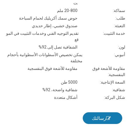
ت
سماكة:
20-800 ملم
طلب:
حوض سمك أكريليك لحمام السباحة
التعبئة:
صندوق خشبي، إطار حديدي
خدمة التثبيت:
تقديم التوجيه الفني وخدمات التثبيت في المو
قع
لون:
الشفافية تصل إلى 92%
أنبوبي:
يمكن تخصيص الأسطوانات الأسطوانية بأحجام
مختلفة
مقاومة للأشعة فوق
مقاومة للأشعة فوق البنفسجية
البنفسجية:
السعة الإنتاجية:
5000 طن
شفافية:
شفافية واضحة، 92%
شكل البركة:
أشكال متعددة
رسالتك