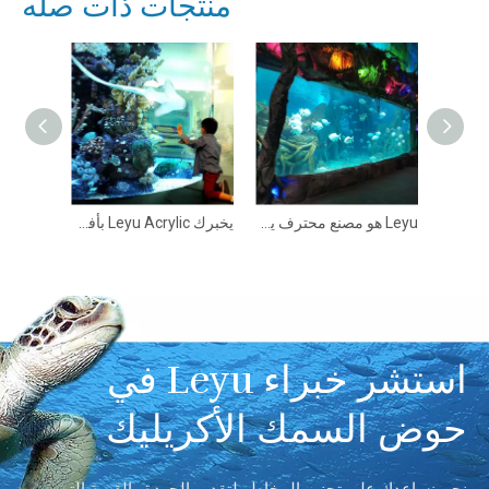
منتجات ذات صله
أريد تخصيص حوض أسماك أكريليك شفاف للبيع - leyu
ما هي تكلفة امتلاك حوض السمك الأكريليكي عادةً؟
Leyu هو مصنع محترف يمكنه تخصيص ألواح أحواض السمك الأكريليكية بأي حجم - Leyu
استشر خبراء Leyu في
حوض السمك الأكريليك
نحن نساعدك على تجنب المخاطر لتقديم الجودة والقيمة التي