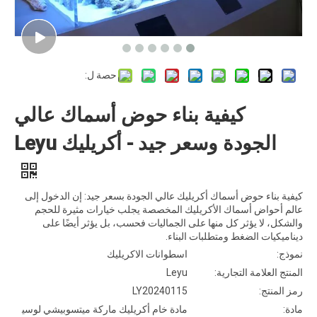
حصة ل:
كيفية بناء حوض أسماك عالي
الجودة وسعر جيد - أكريليك Leyu
كيفية بناء حوض أسماك أكريليك عالي الجودة بسعر جيد: إن الدخول إلى
عالم أحواض أسماك الأكريليك المخصصة يجلب خيارات مثيرة للحجم
والشكل، لا يؤثر كل منها على الجماليات فحسب، بل يؤثر أيضًا على
ديناميكيات الضغط ومتطلبات البناء.
نموذج:
اسطوانات الاكريليك
المنتج العلامة التجارية:
Leyu
رمز المنتج:
LY20240115
مادة:
مادة خام أكريليك ماركة ميتسوبيشي لوسي