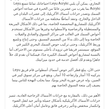
التجاري، يمكن أن يلبي Leyu Acrylic احتياجاتك تمامًا.تتمتع Leyu
Acrylic بما يقرب من عشرين عامًا من الخبرة في صناعة أحواض
السمك وتصدر خزانات أسماك الأكريليك إلى عشرات البلدان في
الداخل والخارج، وتنفذ أنماطًا مختلفة من خزانات الأسماك
الأكريليك للمشاريع المخصصة الخاصة، بما في ذلك الأشكال المربعة
والمستطيلة والرصاصية والأسطوانية وغيرها من الأشكال.تستخدم
أحواض السمك في الغالب في مراكز التسوق والفنادق والفيلات
الخاصة وما إلى ذلك.بدءًا من التصميم المسبق، وحتى إنتاج وتلميع
وربط الأكريليك، وحتى تركيب حوض السمك البحري الكبير في
الموقع، سيستمر فريقنا في تزويدك بأعلى مستوى من الاحتراف.أما
بالنسبة لمشاريع أحواض السمك الكبيرة جدًا، فيمكننا أن نقدم لك حلاً
جاهزًا ونقدم لك أفضل خدمة في حدود ميزانيتك.
حتى الآن، يبلغ قطر أكبر حوض أسماك أسطواني قام فريق Leyu
بتركيبه 10 أمتار وارتفاعه 10 أمتار، ويقع في مركز تسوق كبير في
الصين، وله عرض حورية البحر يوميًا، مما يجلب البهجة للناس بينما
يضيف إلى متعة التسوق الخاصة بهم.
الأهم من ذلك، بالمقارنة مع خزانات الأسماك الزجاجية العادية، تتميز
خزانات الأسماك الأكريليكية بأشكال جميلة وتأثير جيد لنقل الضوء
وانكسار منخفض وتأثير زخرفي فائق وعامل أمان أعلى.الأكريليك