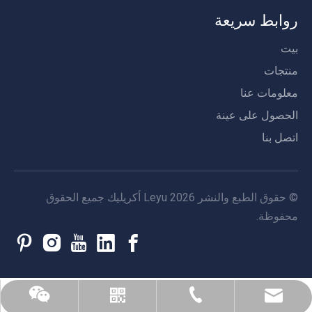
روابط سريعة
بيت
منتجات
معلومات عنا
الحصول على عينة
اتصل بنا
© حقوق الطبع والنشر
2026
Leyu أكريليك جميع الحقوق
محفوظة.
ويشات
واتس اب
+86-13584439533
leyu02@leyuacrylic.com