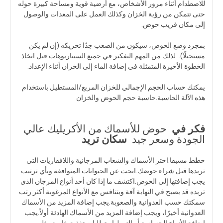
للاصطدام أثناء مرور الأشخاص، مع أرضية قوية ومساحة كبيرة حوله
حتى تتمكن من رؤية الخزان وكذلك العمل على المعدات والوصول
إلى مكان قريب حوض.
بمجرد وضع الحوض، سيكون من الصعب جدًا تحريكه (إن لم يكن
مستحيلًا). لذلك من المهم التفكير في جميع السيناريوهات قبل اتخاذ
الخطوة الأخيرة المتمثلة في إضافة الماء إلى الخزان أثناء الإعداد.
يمكنك حساب الحجم الإجمالي للخزان المربع/المستطيل باستخدام
هذه الآلة الحاسبة.حاسبة حجم الحوض والخزان
فكر في
حوض للأسماك من الأكريليك عالي
الجودة وسعر جيد
سكان تريد
خطط مسبقا.اختر الأسماك والشعاب المرجانية واللافقاريات التي
تريدها قبل شراء حوضك.ابحث عن الحيوانات المتوافقة وبأي ترتيب
يجب إضافتها إلى الحوض.اكتشف ما إذا كان أحد أنواع المرجان الذي
تريده قد يصبح في النهاية آفة ويتنافس مع الأنواع المرغوبة أكثر.رتب
سمكتك حسب العدوانية والصعوبة.يجب إضافة المزيد من الأسماك
العدوانية أخيرًا، ويجب إضافة المزيد من الأسماك الهادئة أولاً.يجب
إضافة الأنواع الحساسة أو التي لها متطلبات تغذية خاصة مثل