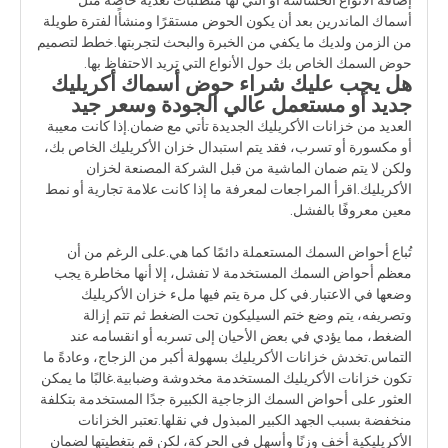
أسماك الماندرين بعد أن يكون الحوض مستقرًا ومنشأًا لفترة طويلة
من الزمن ولديك ما يكفي من الخبرة والبحث لتجربتها.خطط لتصميم
حوض السمك الخاص بك حول الأنواع التي تريد الاحتفاظ بها.
هل يجب عليك شراء حوض أسماك أكريليك
جديد أو مستعمل عالي الجودة وسعر جيد
العديد من خزانات الأكريليك الجديدة تأتي مع ضمان.إذا كانت معيبة
أو مكسورة أو تسرب، فقد يتم استبدال خزان الأكريليك الخاص بك،
ولكن لا يتم ضمان الماشية من قبل الشركة المصنعة لخزان
الأكريليك.اقرأ المراجعات لمعرفة ما إذا كانت علامة تجارية أو نمط
معين معروفًا بالفشل.
تُباع أحواض السمك المستعملة دائمًا كما هي.على الرغم من أن
معظم أحواض السمك المستخدمة لا تفشل، إلا أنها مخاطرة يجب
وضعها في الاعتبار.في كل مرة يتم فيها ملء خزان الأكريليك
وتصريفه، يتم وضع ختم السيليكون تحت الضغط ثم تتم إزالة
الضغط، مما يؤدي في بعض الأحيان إلى تسربه أو انقسامه عند
التماس.تخدش خزانات الأكريليك بسهولة أكبر من الزجاج، وعادةً ما
تكون خزانات الأكريليك المستخدمة مخدوشة وضبابية.غالبًا ما يمكن
العثور على أحواض السمك الزجاجية الكبيرة جدًا المستخدمة بتكلفة
منخفضة بسبب الجهد الكبير المبذول في نقلها.تعتبر الخزانات
الأكريليكية أخف وزنًا وأسهل في الحركة، لكن قم بتغطيتها لضمان